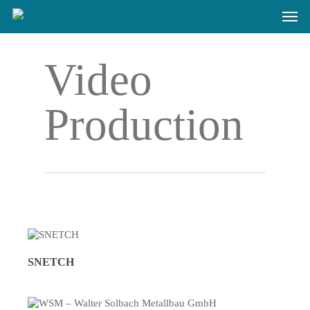
Skip
Men
to
main
content
Video
Production
SNETCH